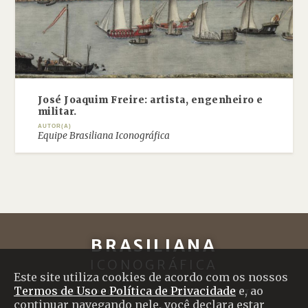
José Joaquim Freire: artista, engenheiro e
militar.
AUTOR(A)
Equipe Brasiliana Iconográfica
BRASILIANA
ICONOGRÁFICA
Este site utiliza cookies de acordo com os nossos
Termos de Uso e Política de Privacidade
e, ao
SOBRE O PROJETO
|
CRÉDITOS
|
CONTATO
continuar navegando nele, você declara estar