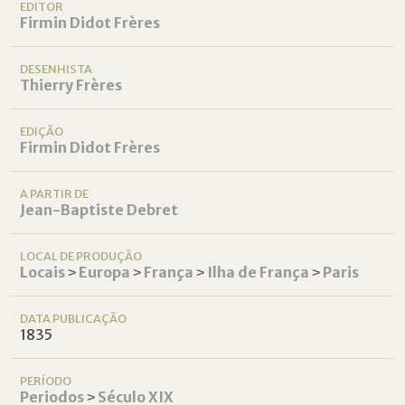
EDITOR
Firmin Didot Frères
DESENHISTA
Thierry Frères
EDIÇÃO
Firmin Didot Frères
A PARTIR DE
Jean-Baptiste Debret
LOCAL DE PRODUÇÃO
Locais
˃
Europa
˃
França
˃
Ilha de França
˃
Paris
DATA PUBLICAÇÃO
1835
PERÍODO
Periodos
˃
Século XIX