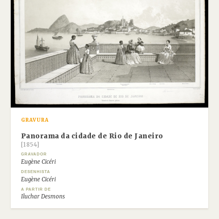
GRAVURA
Panorama da cidade de Rio de Janeiro
[1854]
GRAVADOR
Eugène Cicéri
DESENHISTA
Eugène Cicéri
A PARTIR DE
Iluchar Desmons