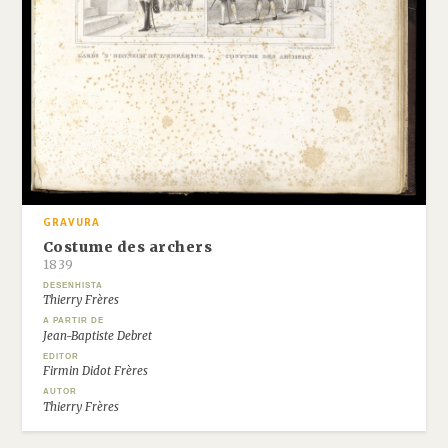
GRAVURA
Costume des archers
1839
DESENHISTA
Thierry Frères
A PARTIR DE
Jean-Baptiste Debret
EDITOR
Firmin Didot Frères
AUTOR
Thierry Frères