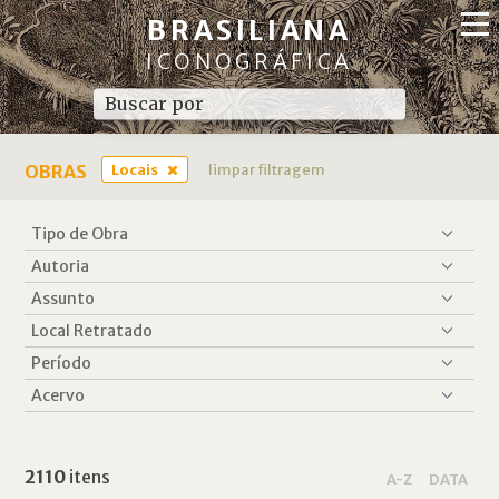
BRASILIANA
ICONOGRÁFICA
OBRAS
Locais
limpar filtragem
2110
itens
A-Z
DATA