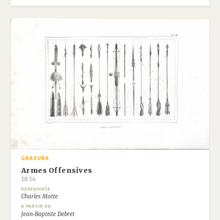
GRAVURA
Armes Offensives
1834
DESENHISTA
Charles Motte
A PARTIR DE
Jean-Baptiste Debret