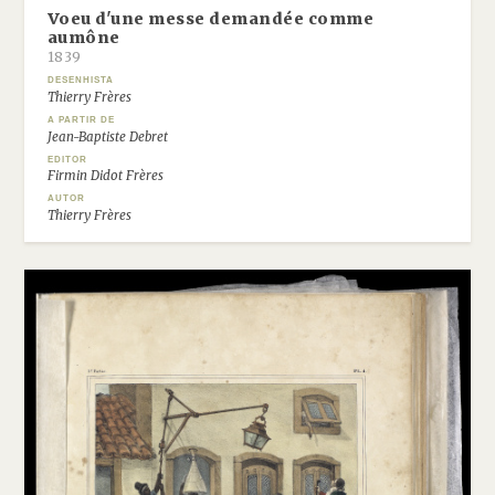
Voeu d'une messe demandée comme
aumône
1839
DESENHISTA
Thierry Frères
A PARTIR DE
Jean-Baptiste Debret
EDITOR
Firmin Didot Frères
AUTOR
Thierry Frères