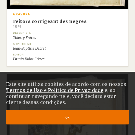
GRAVURA
Feitors corrigeant des negres
1835
DESENHISTA
Thierry Frères
A PARTIR DE
Jean-Baptiste Debret
EDITOR
Firmin Didot Frères
Este site utiliza cookies de acordo com os nossos
Termos de Uso e Política de Privacidade
e, ao
continuar navegando nele, você declara estar
ciente dessas condições.
ok