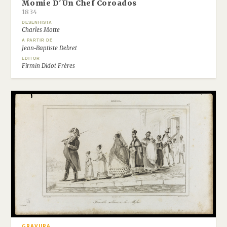
Momie D'Un Chef Coroados
1834
DESENHISTA
Charles Motte
A PARTIR DE
Jean-Baptiste Debret
EDITOR
Firmin Didot Frères
GRAVURA