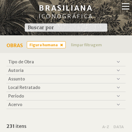
BRASILIANA
ICONOGRÁFICA
OBRAS
Figura humana
limpar filtragem
231
itens
A-Z
DATA