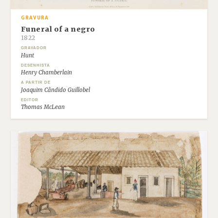
GRAVURA
Funeral of a negro
1822
GRAVADOR
Hunt
DESENHISTA
Henry Chamberlain
A PARTIR DE
Joaquim Cândido Guillobel
EDITOR
Thomas McLean