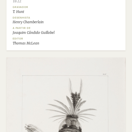
1822
GRAVADOR
T. Hunt
DESENHISTA
Henry Chamberlain
A PARTIR DE
Joaquim Cândido Guillobel
EDITOR
Thomas McLean