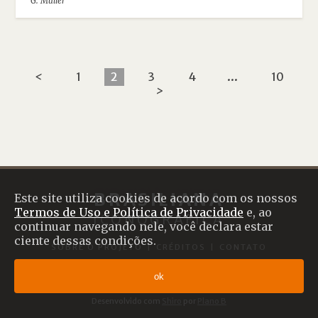
G. Müller
<
1
2
3
4
...
10
>
BRASILIANA
Este site utiliza cookies de acordo com os nossos
Termos de Uso e Política de Privacidade
e, ao
ICONOGRÁFICA
continuar navegando nele, você declara estar
ciente dessas condições.
SOBRE O PROJETO
|
CRÉDITOS
|
CONTATO
Termos de uso
ok
© 2017 Brasiliana Iconográfica
Desenvolvido com
Shiro
por
Plano B