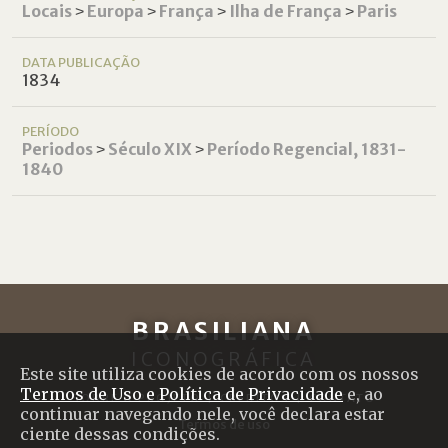
Locais
˃
Europa
˃
França
˃
Ilha de França
˃
Paris
DATA PUBLICAÇÃO
1834
PERÍODO
Periodos
˃
Século XIX
˃
Período Regencial, 1831-
1840
BRASILIANA
ICONOGRÁFICA
Este site utiliza cookies de acordo com os nossos
Termos de Uso e Política de Privacidade
e, ao
SOBRE O PROJETO
|
CRÉDITOS
|
CONTATO
continuar navegando nele, você declara estar
Termos de uso
ciente dessas condições.