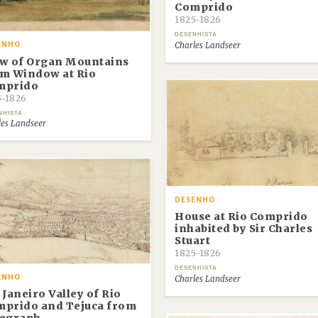
Comprido
1825-1826
DESENHISTA
Charles Landseer
ENHO
w of Organ Mountains
m Window at Rio
mprido
5-1826
NHISTA
les Landseer
DESENHO
House at Rio Comprido
inhabited by Sir Charles
Stuart
1825-1826
DESENHISTA
ENHO
Charles Landseer
 Janeiro Valley of Rio
prido and Tejuca from