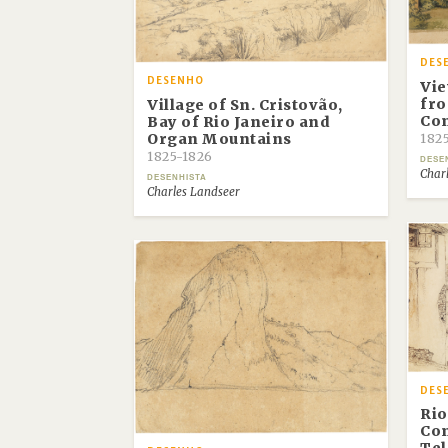
DES
DESENHO
Vie
fro
Village of Sn. Cristovão,
Co
Bay of Rio Janeiro and
Organ Mountains
182
1825-1826
DESE
Char
DESENHISTA
Charles Landseer
DES
Rio
Com