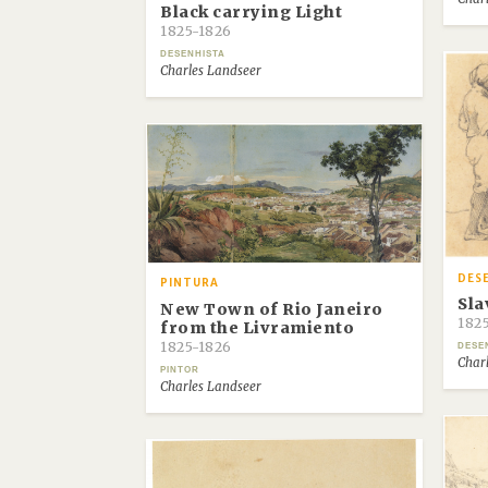
Black carrying Light
1825-1826
DESENHISTA
Charles Landseer
DES
PINTURA
Sla
New Town of Rio Janeiro
182
from the Livramiento
1825-1826
DESE
Char
PINTOR
Charles Landseer