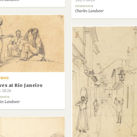
DESENHISTA
Charles Landseer
ENHO
ves at Rio Janeiro
5-1826
NHISTA
les Landseer