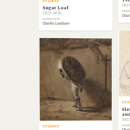
Te
DESENHO
182
Sugar Loaf
DESE
1825-1826
Char
DESENHISTA
Charles Landseer
DES
Sla
and
182
DESE
DESENHO
Char