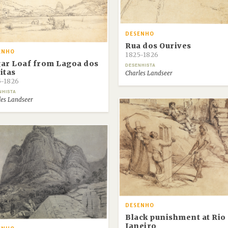
DESENHO
Rua dos Ourives
ENHO
1825-1826
ar Loaf from Lagoa dos
DESENHISTA
itas
Charles Landseer
5-1826
NHISTA
les Landseer
DESENHO
Black punishment at Rio
Janeiro