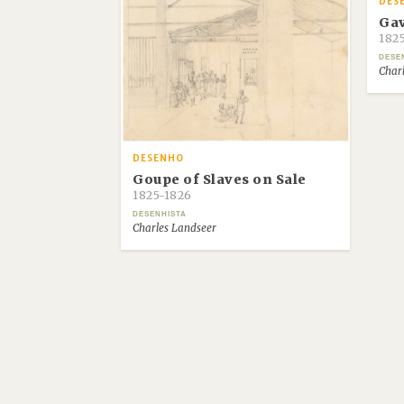
DES
Gav
182
DESE
Char
DESENHO
Goupe of Slaves on Sale
1825-1826
DESENHISTA
Charles Landseer