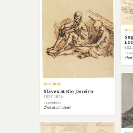
DES
Sug
Fre
182
DESE
Char
DESENHO
Slaves at Rio Janeiro
1825-1826
DESENHISTA
Charles Landseer