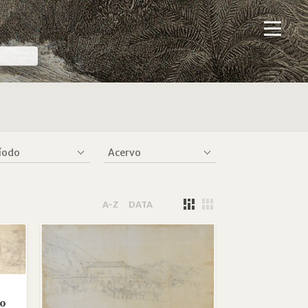
A-Z
DATA
io