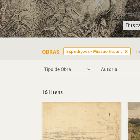
OBRAS
Expedições - Missão Stuart
l
161
itens