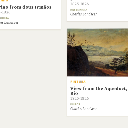
ENHO
1825-1826
iao from dous Irmãos
DESENHISTA
5-1826
Charles Landseer
NHISTA
les Landseer
PINTURA
View from the Aqueduct,
Rio
1825-1826
PINTOR
Charles Landseer