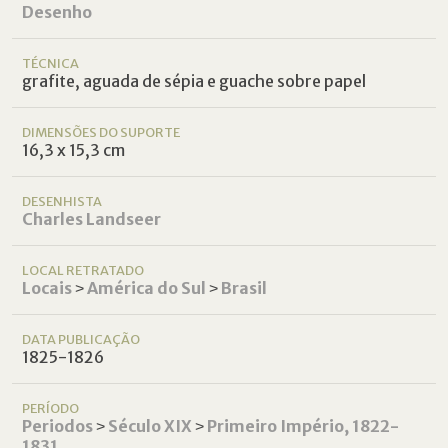
Desenho
TÉCNICA
grafite, aguada de sépia e guache sobre papel
DIMENSÕES DO SUPORTE
16,3 x 15,3 cm
DESENHISTA
Charles Landseer
LOCAL RETRATADO
Locais
˃
América do Sul
˃
Brasil
DATA PUBLICAÇÃO
1825-1826
PERÍODO
Periodos
˃
Século XIX
˃
Primeiro Império, 1822-
1831