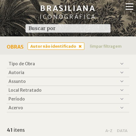
BRASILIANA
ICONOGRÁFICA
OBRAS
Autor não identificado
limpar filtragem
41
itens
A-Z
DATA