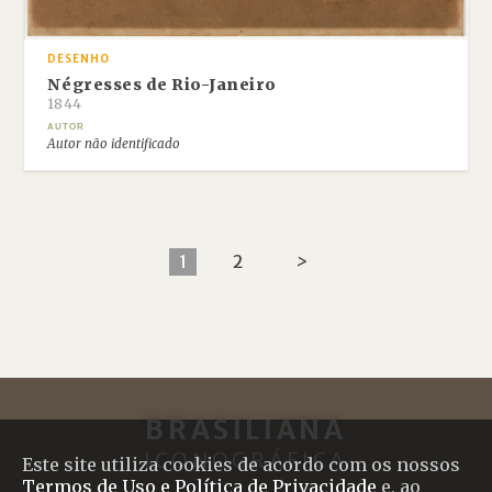
DESENHO
Négresses de Rio-Janeiro
1844
AUTOR
Autor não identificado
1
2
>
BRASILIANA
ICONOGRÁFICA
Este site utiliza cookies de acordo com os nossos
Termos de Uso e Política de Privacidade
e, ao