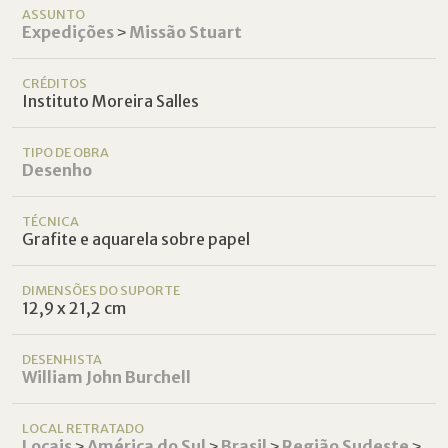
ASSUNTO
Expedições
˃
Missão Stuart
CRÉDITOS
Instituto Moreira Salles
TIPO DE OBRA
Desenho
TÉCNICA
Grafite e aquarela sobre papel
DIMENSÕES DO SUPORTE
12,9 x 21,2 cm
DESENHISTA
William John Burchell
LOCAL RETRATADO
Locais
˃
América do Sul
˃
Brasil
˃
Região Sudeste
˃