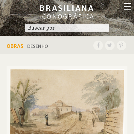
BRASILIANA
ICONOGRÁFICA
OBRAS
DESENHO