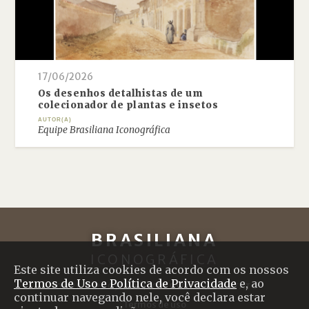
17/06/2026
Os desenhos detalhistas de um
colecionador de plantas e insetos
AUTOR(A)
Equipe Brasiliana Iconográfica
BRASILIANA
ICONOGRÁFICA
Este site utiliza cookies de acordo com os nossos
Termos de Uso e Política de Privacidade
e, ao
SOBRE O PROJETO
|
CRÉDITOS
|
CONTATO
continuar navegando nele, você declara estar
Termos de uso