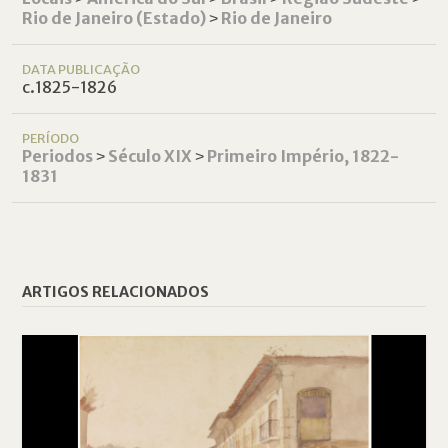
Rio de Janeiro (Estado)
˃
Rio de Janeiro
DATA PUBLICAÇÃO
c.1825-1826
PERÍODO
Periodos
˃
Século XIX
˃
Primeiro Império, 1822-
1831
ARTIGOS RELACIONADOS