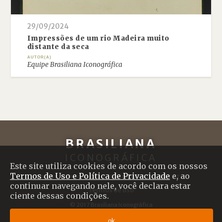
29/09/2024
Impressões de um rio Madeira muito
distante da seca
AUTOR(A)
Equipe Brasiliana Iconográfica
BRASILIANA
ICONOGRÁFICA
Este site utiliza cookies de acordo com os nossos
Termos de Uso e Política de Privacidade
e, ao
SOBRE O PROJETO
|
CRÉDITOS
|
CONTATO
continuar navegando nele, você declara estar
Termos de uso
ciente dessas condições.
© 2017 Brasiliana Iconográfica
Desenvolvido com
Shiro
por
Plano B
ok