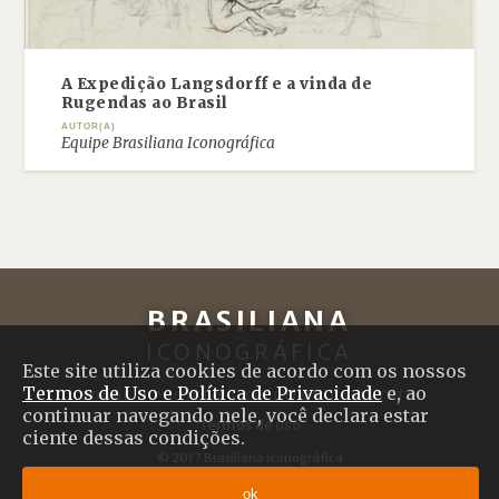
A Expedição Langsdorff e a vinda de
Rugendas ao Brasil
AUTOR(A)
Equipe Brasiliana Iconográfica
BRASILIANA
ICONOGRÁFICA
Este site utiliza cookies de acordo com os nossos
Termos de Uso e Política de Privacidade
e, ao
SOBRE O PROJETO
|
CRÉDITOS
|
CONTATO
continuar navegando nele, você declara estar
Termos de uso
ciente dessas condições.
© 2017 Brasiliana Iconográfica
Desenvolvido com
Shiro
por
Plano B
ok