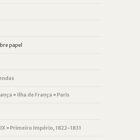
obre papel
endas
rança
˃
Ilha de França
˃
Paris
XIX
˃
Primeiro Império, 1822-1831