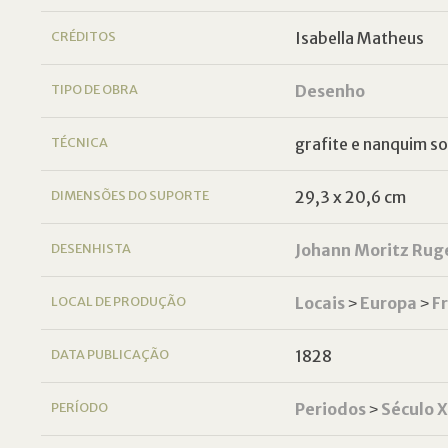
CRÉDITOS
Isabella Matheus
TIPO DE OBRA
Desenho
TÉCNICA
grafite e nanquim s
DIMENSÕES DO SUPORTE
29,3 x 20,6 cm
DESENHISTA
Johann Moritz Rug
LOCAL DE PRODUÇÃO
Locais
˃
Europa
˃
F
DATA PUBLICAÇÃO
1828
PERÍODO
Periodos
˃
Século 