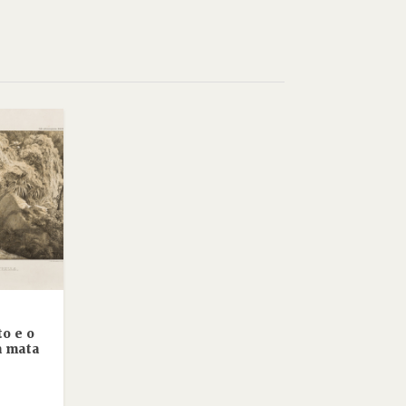
o e o
 mata