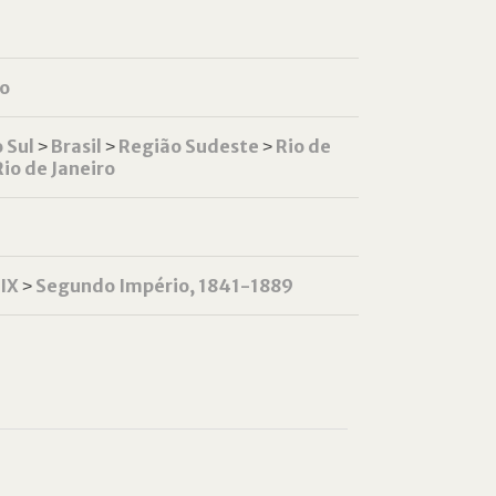
o
 Sul
˃
Brasil
˃
Região Sudeste
˃
Rio de
Rio de Janeiro
XIX
˃
Segundo Império, 1841-1889