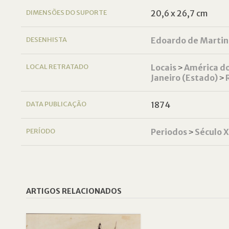
DIMENSÕES DO SUPORTE
20,6 x 26,7 cm
DESENHISTA
Edoardo de Martin
LOCAL RETRATADO
Locais
˃
América do
Janeiro (Estado)
˃
DATA PUBLICAÇÃO
1874
PERÍODO
Periodos
˃
Século 
ARTIGOS RELACIONADOS