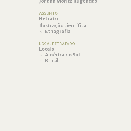
Johann Moritz Rugendas
ASSUNTO
Retrato
Ilustração científica
⤷
Etnografia
LOCAL RETRATADO
Locais
⤷
América do Sul
⤷
Brasil