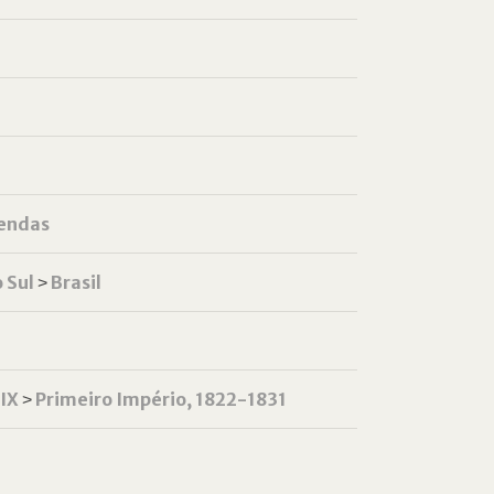
endas
 Sul
˃
Brasil
XIX
˃
Primeiro Império, 1822-1831