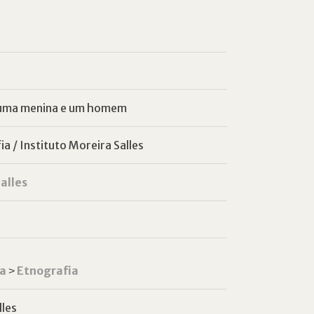
 uma menina e um homem
a / Instituto Moreira Salles
alles
ca
˃
Etnografia
lles