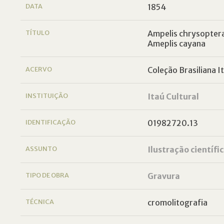
DATA
1854
TÍTULO
Ampelis chrysoptera
Ameplis cayana
ACERVO
Coleção Brasiliana I
INSTITUIÇÃO
Itaú Cultural
IDENTIFICAÇÃO
01982720.13
ASSUNTO
Ilustração científi
TIPO DE OBRA
Gravura
TÉCNICA
cromolitografia