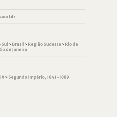
courtilz
 Sul
˃
Brasil
˃
Região Sudeste
˃
Rio de
Rio de Janeiro
XIX
˃
Segundo Império, 1841-1889