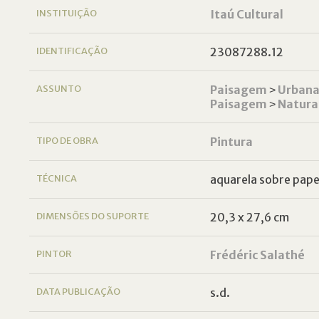
INSTITUIÇÃO
Itaú Cultural
IDENTIFICAÇÃO
23087288.12
ASSUNTO
Paisagem
˃
Urban
Paisagem
˃
Natura
TIPO DE OBRA
Pintura
TÉCNICA
aquarela sobre pape
DIMENSÕES DO SUPORTE
20,3 x 27,6 cm
PINTOR
Frédéric Salathé
DATA PUBLICAÇÃO
s.d.