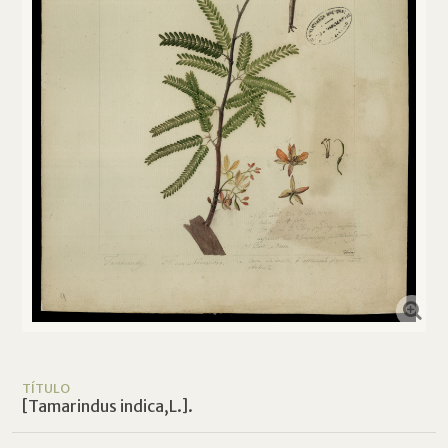
TÍTULO
[Tamarindus indica,L.].