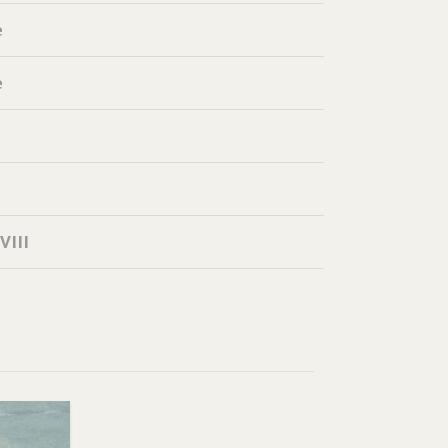
e
e
VIII