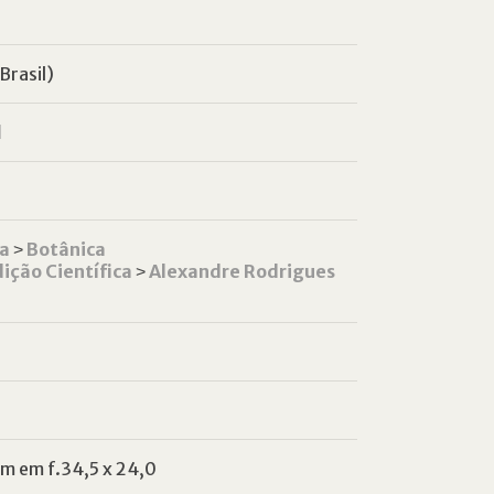
Brasil)
l
ca
˃
Botânica
ição Científica
˃
Alexandre Rodrigues
m em f.34,5 x 24,0