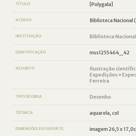
TÍTULO
[Polygala]
ACERVO
Biblioteca Nacional (
INSTITUIÇÃO
Biblioteca Naciona
IDENTIFICAÇÃO
mss1255464_42
ASSUNTO
Ilustração científi
Expedições
˃
Exped
Ferreira
TIPO DE OBRA
Desenho
TÉCNICA
aquarela, col
DIMENSÕES DO SUPORTE
imagem 26,5 x 17,0c