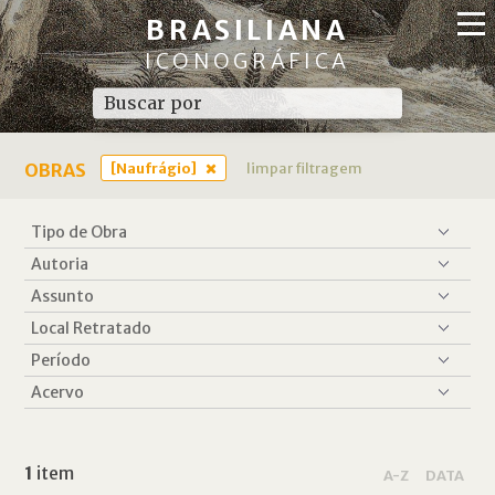
BRASILIANA
ICONOGRÁFICA
OBRAS
[Naufrágio]
limpar filtragem
1
item
A-Z
DATA