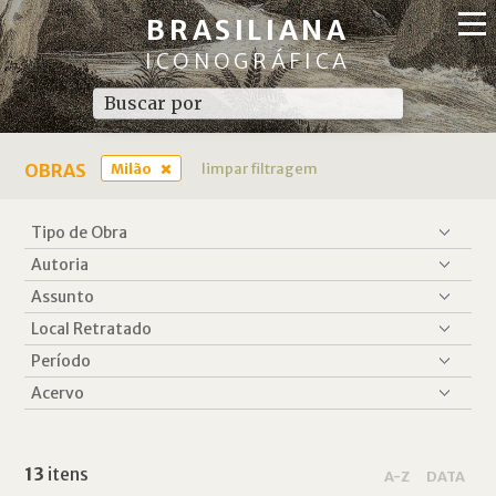
BRASILIANA
ICONOGRÁFICA
OBRAS
Milão
limpar filtragem
13
itens
A-Z
DATA