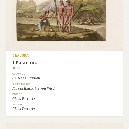
GRAVURA
I Patachos
1821
GRAVADOR
Giuseppe Bramati
A PARTIR DE
Maximilian, Prinz von Wied
EDITOR
Giulio Ferrario
AUTOR
Giulio Ferrario