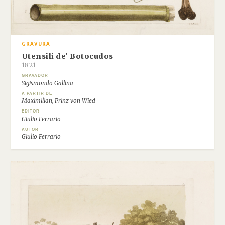
GRAVURA
Utensili de' Botocudos
1821
GRAVADOR
Sigismondo Gallina
A PARTIR DE
Maximilian, Prinz von Wied
EDITOR
Giulio Ferrario
AUTOR
Giulio Ferrario