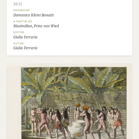
1821
GRAVADOR
Domenico Klemi Bonatti
A PARTIR DE
Maximilian, Prinz von Wied
EDITOR
Giulio Ferrario
AUTOR
Giulio Ferrario