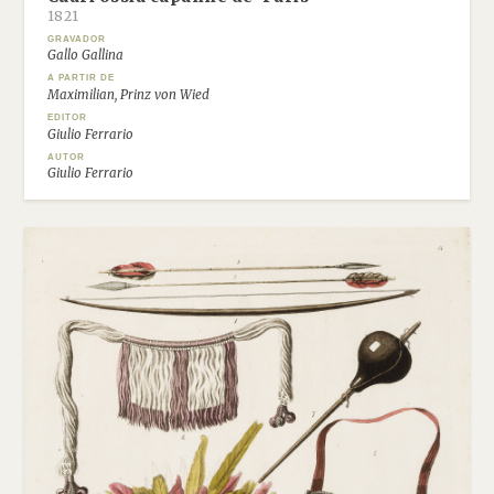
1821
GRAVADOR
Gallo Gallina
A PARTIR DE
Maximilian, Prinz von Wied
EDITOR
Giulio Ferrario
AUTOR
Giulio Ferrario