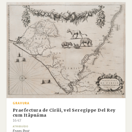
GRAVURA
Praefectura de Ciriii, vel Seregippe Del Rey
cum Itâpuáma
1647
ATRIBUÍDO
Frans Post