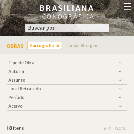
BRASILIANA
ICONOGRÁFICA
OBRAS
Cartografia
limpar filtragem
18
itens
A-Z
DATA