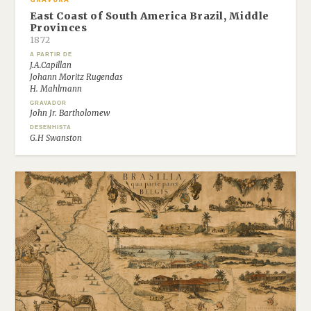
East Coast of South America Brazil, Middle
Provinces
1872
A PARTIR DE
J.A.Capillan
Johann Moritz Rugendas
H. Mahlmann
GRAVADOR
John Jr. Bartholomew
DESENHISTA
G.H Swanston