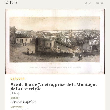
2
itens
A-Z
DATA
GRAVURA
Vue de Rio de Janeiro, prise de la Montagne
de la Conceição
[18--]
AUTOR
Friedrich Hagedorn
GRAVADOR