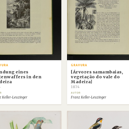
VURA
GRAVURA
ndung eines
[Árvores samambaias,
tenwaffers in den
vegetação do vale do
deira
Madeira]
4
1874
R
AUTOR
z Keller-Leuzinger
Franz Keller-Leuzinger