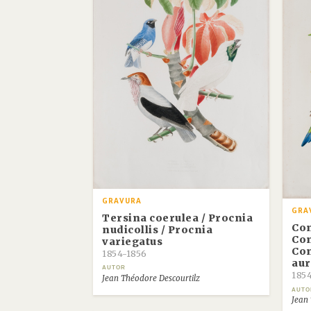
GRAVURA
GRA
Tersina coerulea / Procnia
Con
nudicollis / Procnia
Con
variegatus
Con
1854-1856
aur
AUTOR
185
Jean Théodore Descourtilz
AUTO
Jean