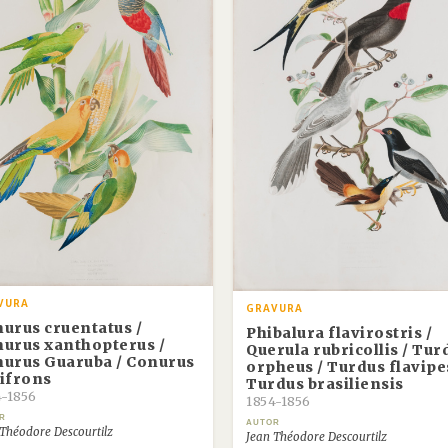
VURA
GRAVURA
urus cruentatus /
Phibalura flavirostris /
urus xanthopterus /
Querula rubricollis / Tur
urus Guaruba / Conurus
orpheus / Turdus flavipe
ifrons
Turdus brasiliensis
4-1856
1854-1856
R
AUTOR
 Théodore Descourtilz
Jean Théodore Descourtilz