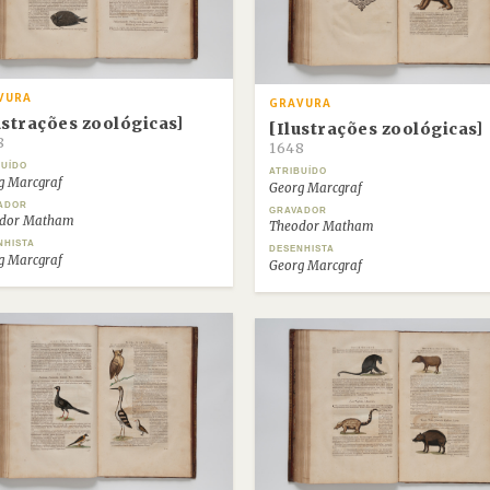
VURA
GRAVURA
ustrações zoológicas]
[Ilustrações zoológicas]
8
1648
BUÍDO
ATRIBUÍDO
g Marcgraf
Georg Marcgraf
ADOR
GRAVADOR
dor Matham
Theodor Matham
NHISTA
DESENHISTA
g Marcgraf
Georg Marcgraf