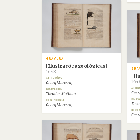
GRAVURA
[Ilustrações zoológicas]
GRA
1648
[Il
ATRIBUÍDO
164
Georg Marcgraf
ATRI
GRAVADOR
Geor
Theodor Matham
GRAV
DESENHISTA
Theo
Georg Marcgraf
DESE
Geor