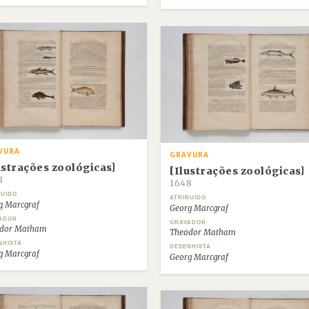
VURA
GRAVURA
ustrações zoológicas]
[Ilustrações zoológicas]
8
1648
BUÍDO
ATRIBUÍDO
g Marcgraf
Georg Marcgraf
ADOR
GRAVADOR
dor Matham
Theodor Matham
NHISTA
DESENHISTA
g Marcgraf
Georg Marcgraf