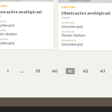
VURA
GRAVURA
ustrações zoológicas]
[Ilustrações zoológicas]
8
1648
BUÍDO
ATRIBUÍDO
g Marcgraf
Georg Marcgraf
ADOR
GRAVADOR
dor Matham
Theodor Matham
NHISTA
DESENHISTA
g Marcgraf
Georg Marcgraf
1
...
39
40
41
42
43