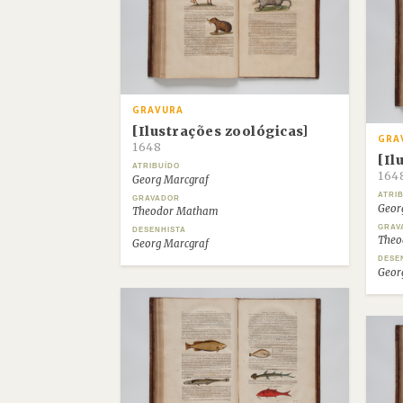
GRAVURA
[Ilustrações zoológicas]
GRA
1648
[Il
ATRIBUÍDO
164
Georg Marcgraf
ATRI
GRAVADOR
Geor
Theodor Matham
GRAV
DESENHISTA
Theo
Georg Marcgraf
DESE
Geor