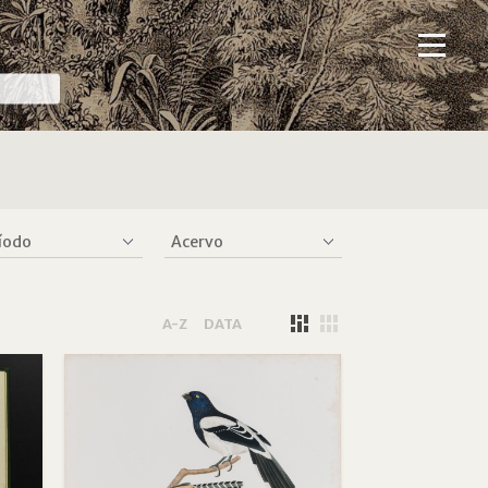
A-Z
DATA