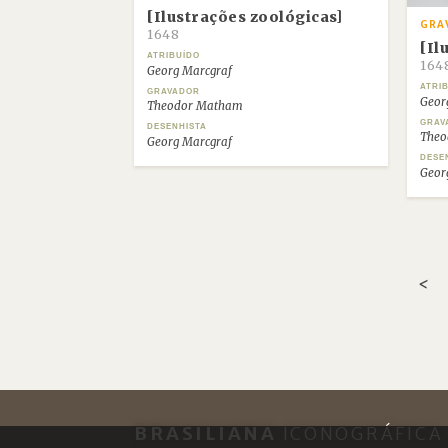
[Ilustrações zoológicas]
GRA
1648
[Il
ATRIBUÍDO
164
Georg Marcgraf
ATRI
GRAVADOR
Geor
Theodor Matham
GRAV
DESENHISTA
Theo
Georg Marcgraf
DESE
Geor
<
BRASILIANA
ICONOGRÁFICA