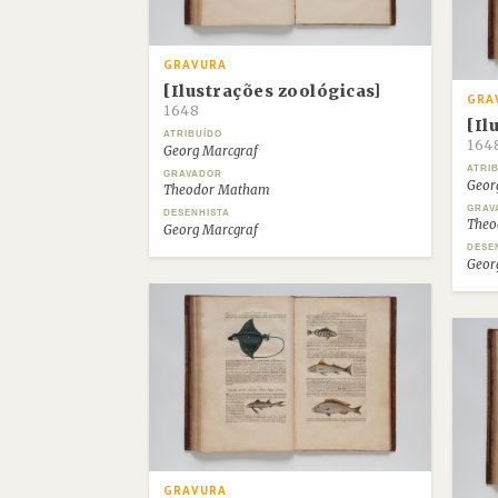
GRAVURA
[Ilustrações zoológicas]
GRA
1648
[Il
ATRIBUÍDO
164
Georg Marcgraf
ATRI
GRAVADOR
Geor
Theodor Matham
GRAV
DESENHISTA
Theo
Georg Marcgraf
DESE
Geor
GRAVURA