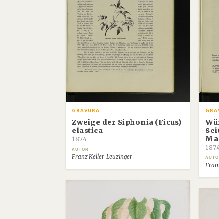
GRAVURA
GRA
Zweige der Siphonia (Ficus)
Wü
elastica
Sei
Ma
1874
187
AUTOR
Franz Keller-Leuzinger
AUTO
Fran