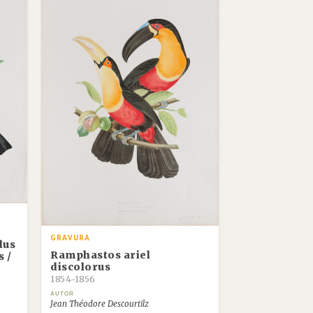
GRAVURA
dus
Ramphastos ariel
s /
discolorus
1854-1856
AUTOR
Jean Théodore Descourtilz