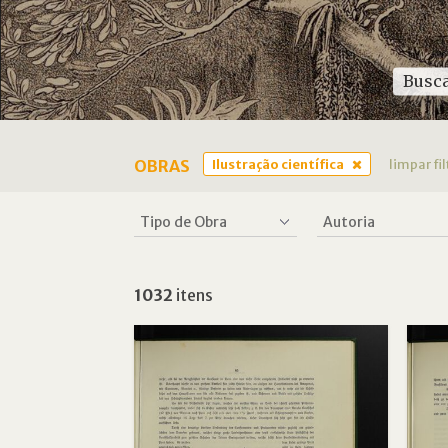
OBRAS
Ilustração científica
limpar f
1032
itens