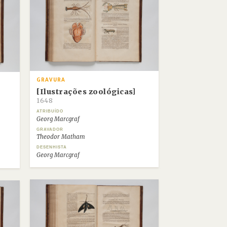
GRAVURA
[Ilustrações zoológicas]
1648
ATRIBUÍDO
Georg Marcgraf
GRAVADOR
Theodor Matham
DESENHISTA
Georg Marcgraf