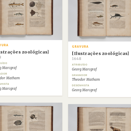
VURA
GRAVURA
ustrações zoológicas]
[Ilustrações zoológicas]
8
1648
BUÍDO
ATRIBUÍDO
g Marcgraf
Georg Marcgraf
ADOR
GRAVADOR
dor Matham
Theodor Matham
NHISTA
DESENHISTA
g Marcgraf
Georg Marcgraf