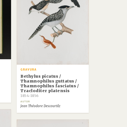
GRAVURA
Bethylus picatus /
Thamnophilus guttatus /
Thamnophilus fasciatus /
Tracloditer platensis
1854-1856
AUTOR
Jean Théodore Descourtilz