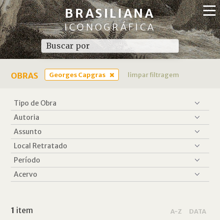
BRASILIANA
ICONOGRÁFICA
OBRAS
Georges Capgras
limpar filtragem
1
item
A-Z
DATA