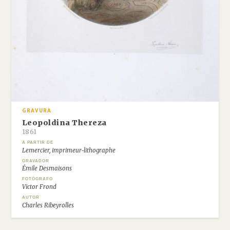
GRAVURA
Leopoldina Thereza
1861
A PARTIR DE
Lemercier, imprimeur-lithographe
GRAVADOR
Émile Desmaisons
FOTÓGRAFO
Victor Frond
AUTOR
Charles Ribeyrolles