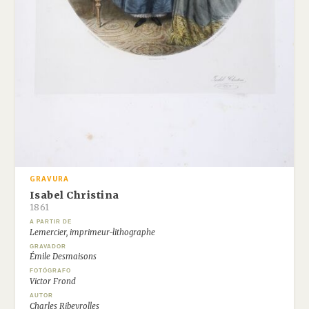
GRAVURA
Isabel Christina
1861
A PARTIR DE
Lemercier, imprimeur-lithographe
GRAVADOR
Émile Desmaisons
FOTÓGRAFO
Victor Frond
AUTOR
Charles Ribeyrolles