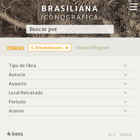
BRASILIANA
ICONOGRÁFICA
OBRAS
E. Desmaissons
limpar filtragem
4
itens
A-Z
DATA