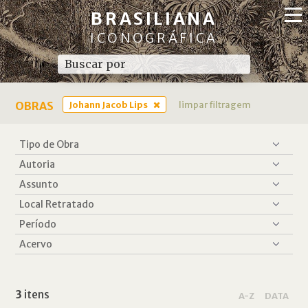
BRASILIANA
ICONOGRÁFICA
OBRAS
Johann Jacob Lips
limpar filtragem
3
itens
A-Z
DATA