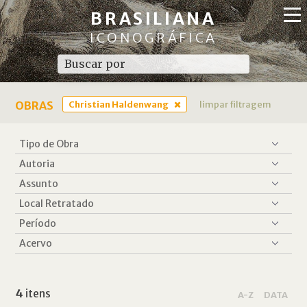
BRASILIANA
ICONOGRÁFICA
OBRAS
Christian Haldenwang
limpar filtragem
4
itens
A-Z
DATA