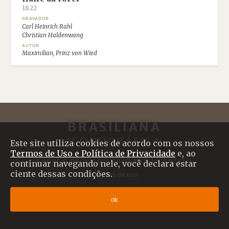
1822
GRAVADOR
Carl Heinrich Rahl
Christian Haldenwang
AUTOR
Maximilian, Prinz von Wied
BRASILIANA
ICONOGRÁFICA
Este site utiliza cookies de acordo com os nossos
Termos de Uso e Política de Privacidade
e, ao
SOBRE O PROJETO
|
CRÉDITOS
|
CONTATO
continuar navegando nele, você declara estar
ciente dessas condições.
Termos de uso
© 2017 Brasiliana Iconográfica
ok
Desenvolvido com
Shiro
por
Plano B