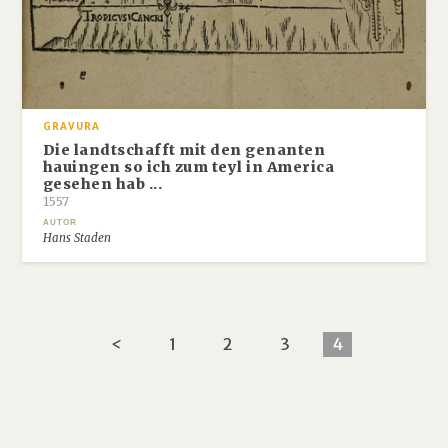
GRAVURA
Die landtschafft mit den genanten
hauingen so ich zum teyl in America
gesehen hab ...
1557
AUTOR
Hans Staden
<
1
2
3
4