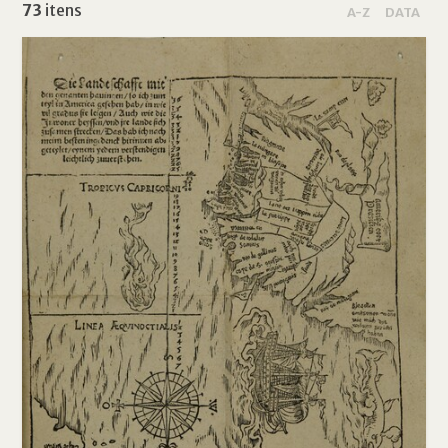
73
itens
A-Z
DATA