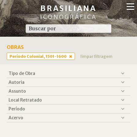
BRASILIANA
ICONOGRÁFICA
OBRAS
Período Colonial, 1501-1600
limpar filtragem