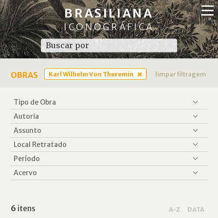
BRASILIANA
ICONOGRÁFICA
OBRAS
Karl Wilhelm Von Theremin
limpar filtragem
6
itens
A-Z
DATA