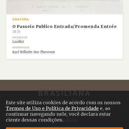
GRAVURA
O Passeio Publico Entrada/Promenda Entrée
1835
GRAVADOR
Loeillot
DESENHISTA
Karl Wilhelm Von Theremin
BRASILIANA
ICONOGRÁFICA
Este site utiliza cookies de acordo com os nossos
Termos de Uso e Política de Privacidade
e, ao
SOBRE O PROJETO
|
CRÉDITOS
|
CONTATO
continuar navegando nele, você declara estar
ciente dessas condições.
Termos de uso
© 2017 Brasiliana Iconográfica