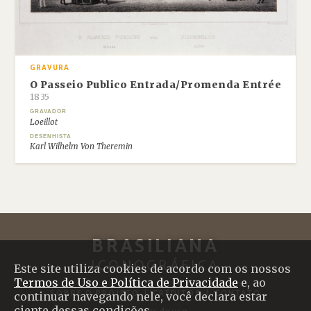
GRAVURA
O Passeio Publico Entrada/Promenda Entrée
1835
GRAVADOR
Loeillot
DESENHISTA
Karl Wilhelm Von Theremin
BRASILIANA
ICONOGRÁFICA
Este site utiliza cookies de acordo com os nossos
Termos de Uso e Política de Privacidade
e, ao
SOBRE O PROJETO
|
CRÉDITOS
|
CONTATO
continuar navegando nele, você declara estar
ciente dessas condições.
Termos de uso