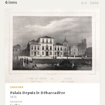
6
itens
A-Z
DATA
GRAVURA
Palais Depuis le Débarcadère
1835
GRAVADOR