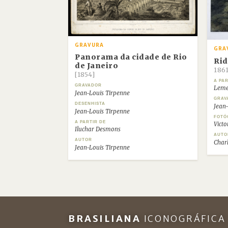
GRAVURA
GRA
Panorama da cidade de Rio
Rid
de Janeiro
186
[1854]
A PAR
GRAVADOR
Leme
Jean-Louis Tirpenne
GRAV
DESENHISTA
Jean
Jean-Louis Tirpenne
FOTÓ
A PARTIR DE
Vict
Iluchar Desmons
AUTO
AUTOR
Charl
Jean-Louis Tirpenne
BRASILIANA
ICONOGRÁFICA