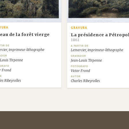
VURA
GRAVURA
eau de la forêt vierge
La présidence a Pétropol
1
1861
TIR DE
A PARTIR DE
rcier, imprimeur-lithographe
Lemercier, imprimeur-lithographe
ADOR
GRAVADOR
-Louis Tirpenne
Jean-Louis Tirpenne
GRAFO
FOTÓGRAFO
or Frond
Victor Frond
R
AUTOR
es Ribeyrolles
Charles Ribeyrolles