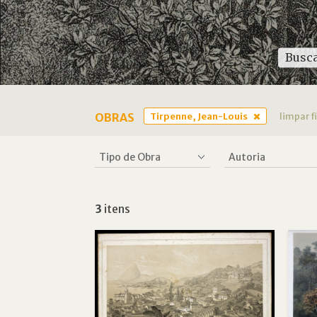
OBRAS
Tirpenne, Jean-Louis
limpar f
3
itens