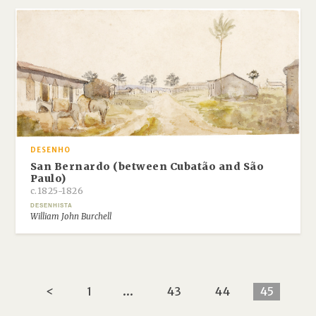
DESENHO
San Bernardo (between Cubatão and São
Paulo)
c.1825-1826
DESENHISTA
William John Burchell
<
1
...
43
44
45