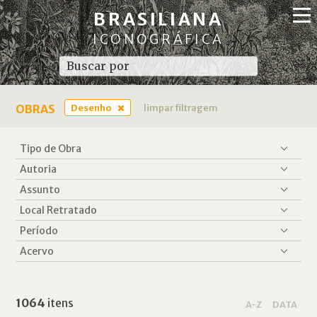
BRASILIANA
ICONOGRÁFICA
OBRAS
Desenho
limpar filtragem
1064
itens
A-Z
DATA