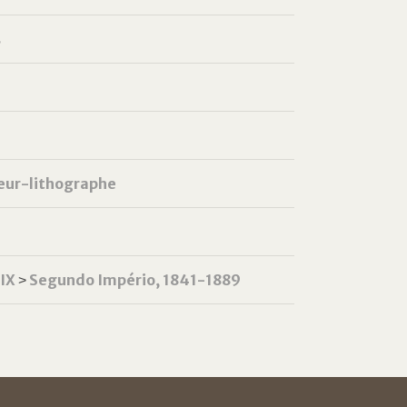
s
eur-lithographe
XIX
˃
Segundo Império, 1841-1889