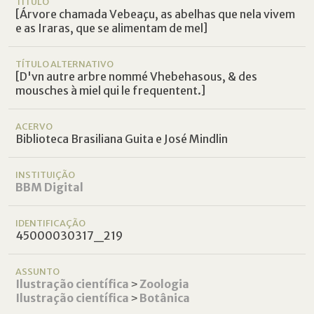
TÍTULO
[Árvore chamada Vebeaçu, as abelhas que nela vivem
e as Iraras, que se alimentam de mel]
TÍTULO ALTERNATIVO
[D'vn autre arbre nommé Vhebehasous, & des
mousches à miel qui le frequentent.]
ACERVO
Biblioteca Brasiliana Guita e José Mindlin
INSTITUIÇÃO
BBM Digital
IDENTIFICAÇÃO
45000030317_219
ASSUNTO
Ilustração científica
˃
Zoologia
Ilustração científica
˃
Botânica