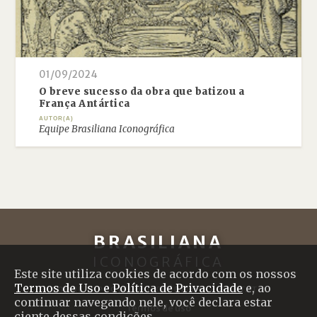
01/09/2024
O breve sucesso da obra que batizou a
França Antártica
AUTOR(A)
Equipe Brasiliana Iconográfica
BRASILIANA
ICONOGRÁFICA
Este site utiliza cookies de acordo com os nossos
Termos de Uso e Política de Privacidade
e, ao
SOBRE O PROJETO
|
CRÉDITOS
|
CONTATO
continuar navegando nele, você declara estar
Termos de uso
ciente dessas condições.