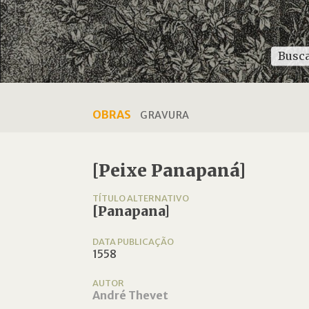
OBRAS
GRAVURA
[Peixe Panapaná]
TÍTULO ALTERNATIVO
[Panapana]
DATA PUBLICAÇÃO
1558
AUTOR
André Thevet