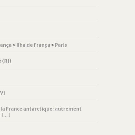
rança
˃
Ilha de França
˃
Paris
 (RJ)
XVI
e la France antarctique: autrement
...]