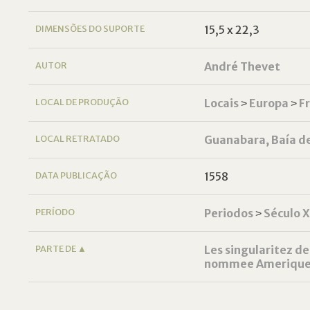
DIMENSÕES DO SUPORTE
15,5 x 22,3
AUTOR
André Thevet
LOCAL DE PRODUÇÃO
Locais
˃
Europa
˃
F
LOCAL RETRATADO
Guanabara, Baía de
DATA PUBLICAÇÃO
1558
PERÍODO
Periodos
˃
Século 
PARTE DE ▲
Les singularitez d
nommee Amerique [