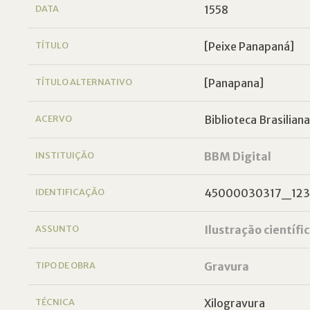
DATA
1558
TÍTULO
[Peixe Panapaná]
TÍTULO ALTERNATIVO
[Panapana]
ACERVO
Biblioteca Brasiliana
INSTITUIÇÃO
BBM Digital
IDENTIFICAÇÃO
45000030317_123
ASSUNTO
Ilustração científi
TIPO DE OBRA
Gravura
TÉCNICA
Xilogravura