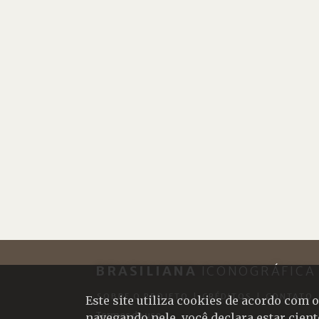
BRASILIANA
ICONOGRÁFICA
SOBRE O PROJETO
|
CRÉDITOS
|
CONTATO
Este site utiliza cookies de acordo com
Termos de uso
navegando nele, você declara estar cien