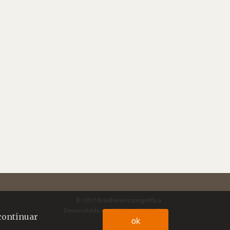
© 2017 Brasiliana Iconográfica
Desenvolvido com
Shiro
por
Plano B
continuar
ok