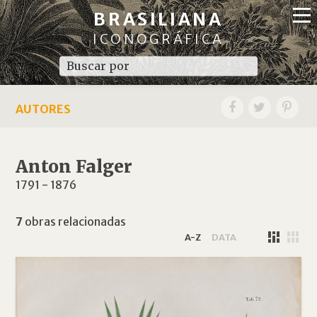
BRASILIANA
ICONOGRÁFICA
AUTORES
Anton Falger
1791
-
1876
7
obras relacionadas
A-Z
DATA