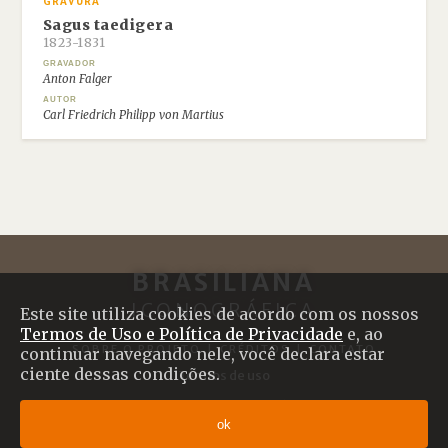
GRAVURA
Sagus taedigera
1823-1831
GRAVADOR
Anton Falger
AUTOR
Carl Friedrich Philipp von Martius
BRASILIANA
ICONOGRÁFICA
Este site utiliza cookies de acordo com os nossos
Termos de Uso e Política de Privacidade
e, ao
SOBRE O PROJETO
|
CRÉDITOS
|
CONTATO
continuar navegando nele, você declara estar
ciente dessas condições.
Termos de uso
© 2017 Brasiliana Iconográfica
ok
Desenvolvido com
Shiro
por
Plano B