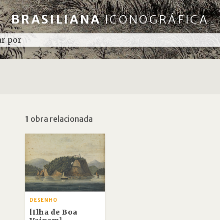
BRASILIANA
ICONOGRÁFICA
1
obra relacionada
DESENHO
[Ilha de Boa