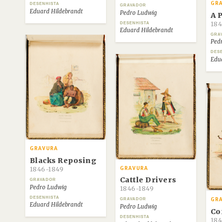
GR
DESENHISTA
GRAVADOR
Eduard Hildebrandt
Pedro Ludwig
A 
184
DESENHISTA
Eduard Hildebrandt
GRA
Ped
DES
Edu
GRAVURA
Blacks Reposing
GRAVURA
1846-1849
Cattle Drivers
GRAVADOR
Pedro Ludwig
1846-1849
DESENHISTA
GRAVADOR
GR
Eduard Hildebrandt
Pedro Ludwig
Co
DESENHISTA
184