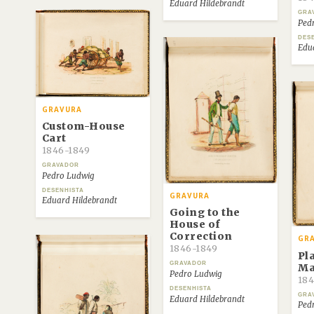
Eduard Hildebrandt
GRA
Ped
DES
Edu
GRAVURA
Custom-House
Cart
1846-1849
GRAVADOR
Pedro Ludwig
DESENHISTA
GRAVURA
Eduard Hildebrandt
Going to the
House of
Correction
GR
1846-1849
Pl
GRAVADOR
Ma
Pedro Ludwig
184
DESENHISTA
GRA
Eduard Hildebrandt
Ped