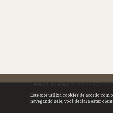
BRASILIANA
ICONOGRÁFICA
SOBRE O PROJETO
|
CRÉDITOS
|
CONTATO
Este site utiliza cookies de acordo com
Termos de uso
navegando nele, você declara estar cien