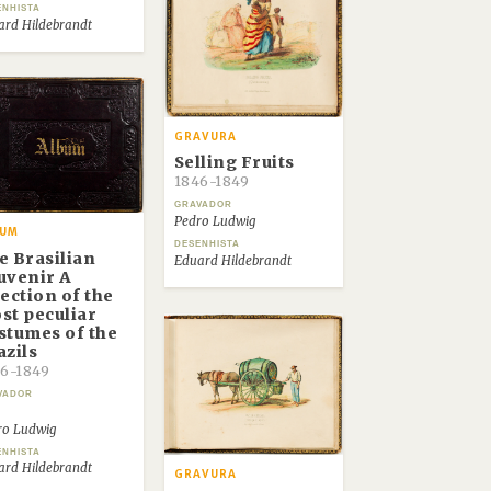
ENHISTA
ard Hildebrandt
GRAVURA
Selling Fruits
1846-1849
GRAVADOR
Pedro Ludwig
BUM
DESENHISTA
e Brasilian
Eduard Hildebrandt
uvenir A
lection of the
st peculiar
stumes of the
azils
6-1849
VADOR
ro Ludwig
ENHISTA
ard Hildebrandt
GRAVURA