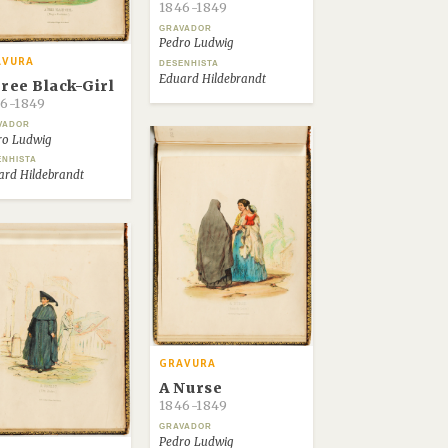
1846-1849
GRAVADOR
Pedro Ludwig
AVURA
DESENHISTA
Eduard Hildebrandt
Free Black-Girl
6-1849
VADOR
ro Ludwig
ENHISTA
ard Hildebrandt
GRAVURA
A Nurse
1846-1849
GRAVADOR
Pedro Ludwig