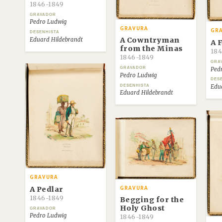
1846-1849
GRAVADOR
Pedro Ludwig
GRAVURA
GR
DESENHISTA
A Cowntryman
Eduard Hildebrandt
A 
from the Minas
184
1846-1849
GRA
GRAVADOR
Ped
Pedro Ludwig
DES
DESENHISTA
Edu
Eduard Hildebrandt
GRAVURA
A Pedlar
GRAVURA
1846-1849
Begging for the
Holy Ghost
GRAVADOR
Pedro Ludwig
1846-1849