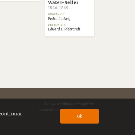
Water-Seller
1846-1849
GRAVADOR
Pedro Ludwig
DESENHISTA
Eduard Hildebrandt
© 2017 Brasiliana Iconográfica
Desenvolvido com
Shiro
por
Plano B
continuar
ok