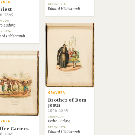
AVURA
DESENHISTA
Priest
Eduard Hildebrandt
6-1849
VADOR
ro Ludwig
ENHISTA
ard Hildebrandt
GRAVURA
Brother of Bom
Jesus
1846-1849
GRAVADOR
Pedro Ludwig
AVURA
ffee Cariers
DESENHISTA
Eduard Hildebrandt
6-1849