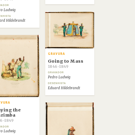
VADOR
ro Ludwig
ENHISTA
ard Hildebrandt
GRAVURA
Going to Mass
1846-1849
GRAVADOR
Pedro Ludwig
DESENHISTA
Eduard Hildebrandt
AVURA
aying the
rimba
6-1849
VADOR
ro Ludwig