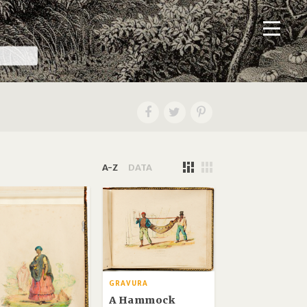
A-Z
DATA
GRAVURA
A Hammock