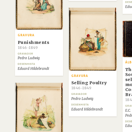
DES
Edu
GRAVURA
Punishments
1846-1849
GRAVADOR
Pedro Ludwig
ÁL
DESENHISTA
Eduard Hildebrandt
Th
So
GRAVURA
se
Selling Poultry
mo
1846-1849
Co
Br
GRAVADOR
Pedro Ludwig
184
DESENHISTA
GRA
Eduard Hildebrandt
E.C.
Ped
DES
Edu