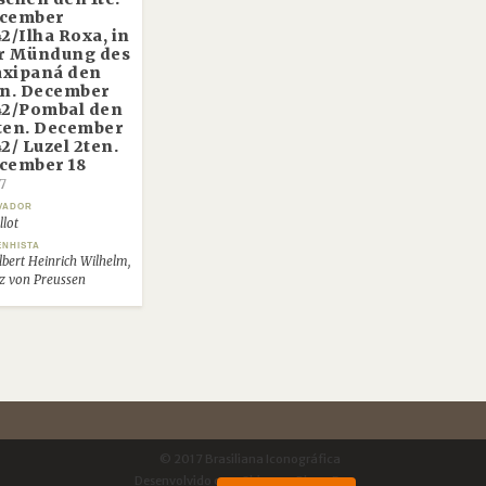
cember
42/Ilha Roxa, in
r Mündung des
xipaná den
en. December
42/Pombal den
ten. December
2/ Luzel 2ten.
cember 18
7
VADOR
llot
ENHISTA
bert Heinrich Wilhelm,
z von Preussen
© 2017 Brasiliana Iconográfica
Desenvolvido com
Shiro
por
Plano B