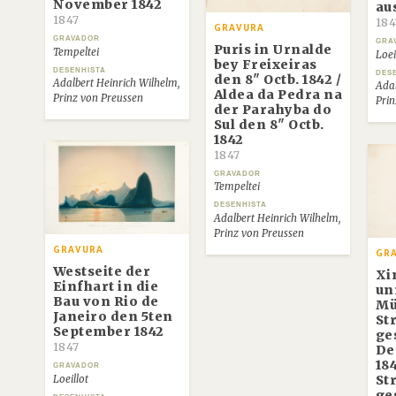
November 1842
au
1847
184
GRAVURA
GRAVADOR
GRA
Puris in Urnalde
Tempeltei
Loei
bey Freixeiras
DESENHISTA
DES
den 8" Octb. 1842 /
Adalbert Heinrich Wilhelm,
Adal
Aldea da Pedra na
Prinz von Preussen
Prin
der Parahyba do
Sul den 8" Octb.
1842
1847
GRAVADOR
Tempeltei
DESENHISTA
Adalbert Heinrich Wilhelm,
Prinz von Preussen
GRAVURA
GR
Westseite der
Xi
Einfhart in die
un
Bau von Rio de
Mü
Janeiro den 5ten
St
September 1842
ge
1847
De
18
GRAVADOR
St
Loeillot
ge