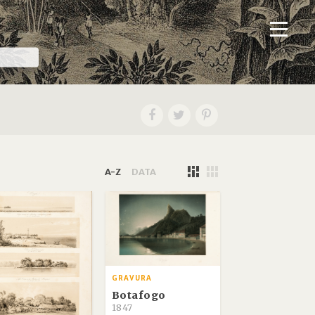
A-Z
DATA
GRAVURA
Botafogo
1847