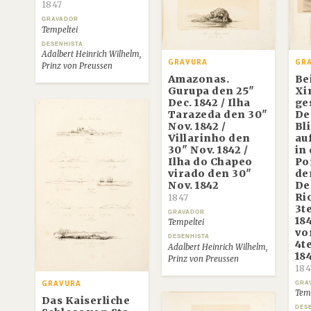
1847
GRAVADOR
Tempeltei
DESENHISTA
Adalbert Heinrich Wilhelm,
GRAVURA
GR
Prinz von Preussen
Amazonas.
Be
Gurupa den 25"
Xi
Dec. 1842 / Ilha
ge
Tarazeda den 30"
De
Nov. 1842 /
Bl
Villarinho den
au
30" Nov. 1842 /
in
Ilha do Chapeo
Po
virado den 30"
de
Nov. 1842
De
Ri
1847
3t
GRAVADOR
18
Tempeltei
vo
DESENHISTA
4t
Adalbert Heinrich Wilhelm,
18
Prinz von Preussen
184
GRA
GRAVURA
Temp
Das Kaiserliche
DES