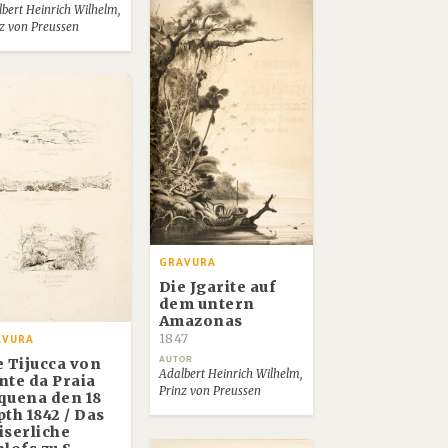
bert Heinrich Wilhelm,
z von Preussen
GRAVURA
Die Jgarite auf
dem untern
Amazonas
1847
AVURA
AUTOR
e Tijucca von
Adalbert Heinrich Wilhelm,
nte da Praia
Prinz von Preussen
quena den 18
pth 1842 / Das
iserliche