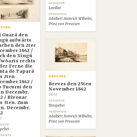
GRAVADOR
Loeillot
DESENHISTA
Adalbert Heinrich Wilhelm,
Prinz von Preussen
AVURA
i Guará den
ngú aufwärts
schen den 2tec
cember 1842 /
ick den Xingú
fw6arts rechts
 der Ferne die
nta de Tapará
n 2ten
GRAVURA
cember 1842 /
Breves den 25ten
o Tucurui den
November 1842
en Decembr.
1847
42 / Bivouac
GRAVADOR
n 3ten. Zum
Tempeltei
en. Decembr.
42
DESENHISTA
Adalbert Heinrich Wilhelm,
7
Prinz von Preussen
VADOR
eltei
ENHISTA