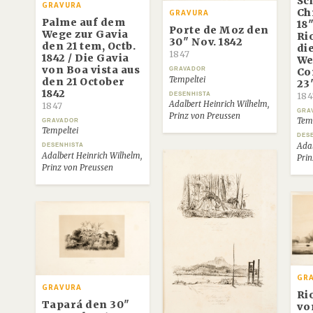
Sch
GRAVURA
Ch
GRAVURA
Palme auf dem
18"
Porte de Moz den
Wege zur Gavia
Ri
30" Nov. 1842
den 21 tem, Octb.
di
1847
1842 / Die Gavia
We
von Boa vista aus
Co
GRAVADOR
Tempeltei
den 21 October
23
1842
DESENHISTA
184
Adalbert Heinrich Wilhelm,
1847
GRA
Prinz von Preussen
Temp
GRAVADOR
Tempeltei
DES
Adal
DESENHISTA
Adalbert Heinrich Wilhelm,
Prin
Prinz von Preussen
GR
GRAVURA
Ri
Tapará den 30"
vo