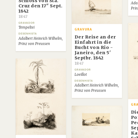
Schloss von Sta.
Adal
Cruz den 17" Sept.
Prin
1842
1847
GRAVADOR
Tempeltei
GRAVURA
DESENHISTA
Der Reise an der
Adalbert Heinrich Wilhelm,
Einfahrt in die
Prinz von Preussen
Bucht von Rio -
Janeiro, den 5'
Septbr. 1842
1847
GRAVADOR
Loeillot
DESENHISTA
Adalbert Heinrich Wilhelm,
Prinz von Preussen
GR
Di
Po
Pe
Se
Ka