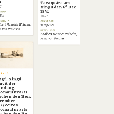
s
Tavaquára am
7
Xingú den 6" Dec
1842
VADOR
llot
1847
ENHISTA
GRAVADOR
bert Heinrich Wilhelm,
Tempeltei
z von Preussen
DESENHISTA
Adalbert Heinrich Wilhelm,
Prinz von Preussen
AVURA
ngú. Xingú
nvit der
ndung,
romaufnvarts
schen den 1ten.
cember
42/Veiros
romaufnvarts
schen den 1te.