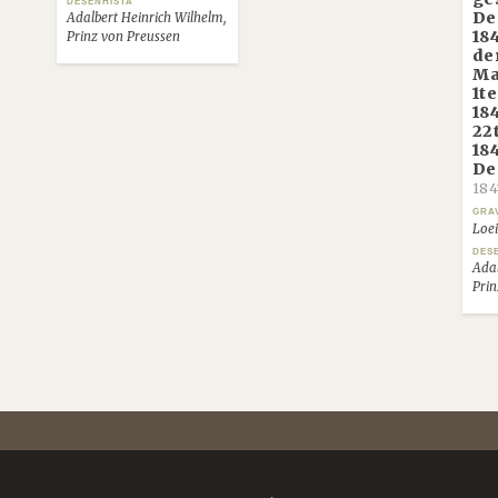
DESENHISTA
De
Adalbert Heinrich Wilhelm,
18
Prinz von Preussen
de
Ma
1t
18
22
184
De
184
GRA
Loei
DES
Adal
Prin