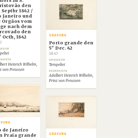
lofs zu S.
ristovão den
 Septbr 1842 /
o Janeiro und
e Orgãos vom
ge nach dem
rcovado den
GRAVURA
" Octh, 1842
7
Porto grande den
5" Dec. 42
VADOR
1847
eltei
ENHISTA
GRAVADOR
bert Heinrich Wilhelm,
Tempeltei
z von Preussen
DESENHISTA
Adalbert Heinrich Wilhelm,
Prinz von Preussen
AVURA
o de Janeiro
GRAVURA
n Praia grande