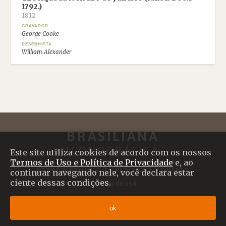
1792.)
1812
GRAVADOR
George Cooke
DESENHISTA
William Alexander
BRASILIANA
ICONOGRÁFICA
Este site utiliza cookies de acordo com os nossos
Termos de Uso e Política de Privacidade
e, ao
SOBRE O PROJETO
|
CRÉDITOS
|
CONTATO
continuar navegando nele, você declara estar
ciente dessas condições.
Termos de uso
© 2017 Brasiliana Iconográfica
ok
Desenvolvido com
Shiro
por
Plano B