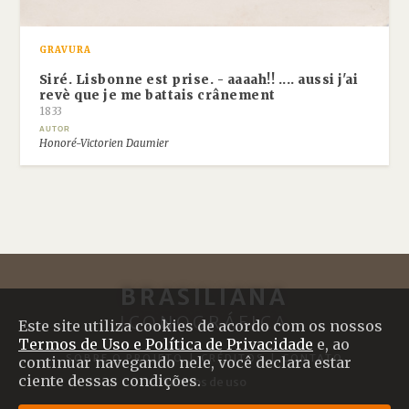
GRAVURA
Siré. Lisbonne est prise. - aaaah!! .... aussi j'ai
revè que je me battais crânement
1833
AUTOR
Honoré-Victorien Daumier
BRASILIANA
ICONOGRÁFICA
Este site utiliza cookies de acordo com os nossos
Termos de Uso e Política de Privacidade
e, ao
SOBRE O PROJETO
|
CRÉDITOS
|
CONTATO
continuar navegando nele, você declara estar
ciente dessas condições.
Termos de uso