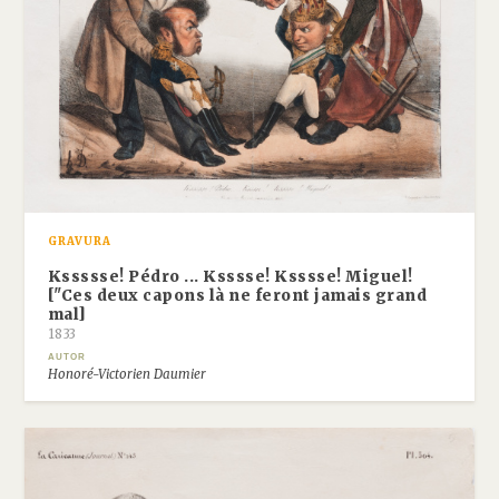
GRAVURA
Kssssse! Pédro ... Ksssse! Ksssse! Miguel!
["Ces deux capons là ne feront jamais grand
mal]
1833
AUTOR
Honoré-Victorien Daumier