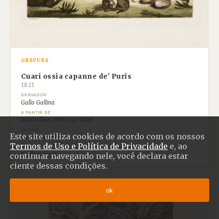
GRAVURA
Cuari ossia capanne de' Puris
1821
GRAVADOR
Gallo Gallina
A PARTIR DE
Maximilian, Prinz von Wied
EDITOR
Este site utiliza cookies de acordo com os nossos
Giulio Ferrario
Termos de Uso e Política de Privacidade
e, ao
AUTOR
continuar navegando nele, você declara estar
Giulio Ferrario
ciente dessas condições.
ok