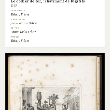
Le collier de fer, : châtiment de fugitifs
1835
DESENHISTA
Thierry Frères
A PARTIR DE
Jean-Baptiste Debret
EDITOR
Firmin Didot Frères
AUTOR
Thierry Frères