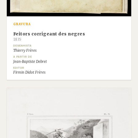
GRAVURA
Feitors corrigeant des negres
1835
DESENHISTA
Thierry Frères
A PARTIR DE
Jean-Baptiste Debret
EDITOR
Firmin Didot Frères