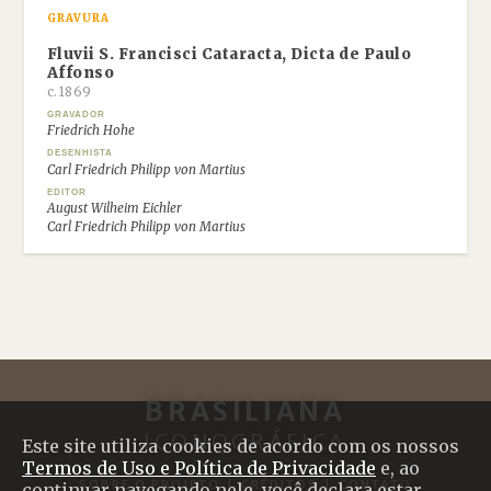
GRAVURA
Fluvii S. Francisci Cataracta, Dicta de Paulo
Affonso
c.1869
GRAVADOR
Friedrich Hohe
DESENHISTA
Carl Friedrich Philipp von Martius
EDITOR
August Wilheim Eichler
Carl Friedrich Philipp von Martius
BRASILIANA
ICONOGRÁFICA
Este site utiliza cookies de acordo com os nossos
Termos de Uso e Política de Privacidade
e, ao
SOBRE O PROJETO
|
CRÉDITOS
|
CONTATO
continuar navegando nele, você declara estar