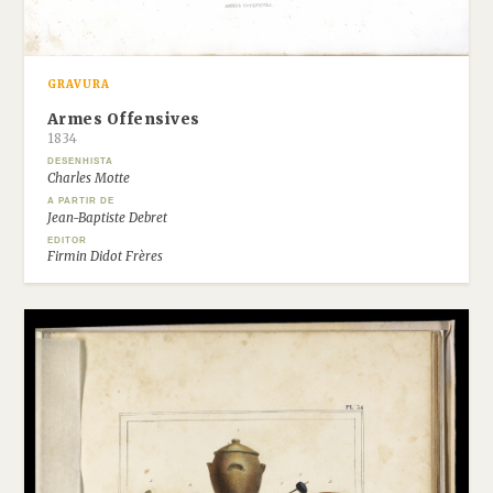
GRAVURA
Armes Offensives
1834
DESENHISTA
Charles Motte
A PARTIR DE
Jean-Baptiste Debret
EDITOR
Firmin Didot Frères