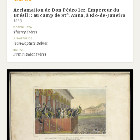
GRAVURA
Acclamation de Don Pédro 1er. Empereur du
Brésil; : au camp de Stª. Anna, à Rio-de-Janeiro
1839
DESENHISTA
Thierry Frères
A PARTIR DE
Jean-Baptiste Debret
EDITOR
Firmin Didot Frères