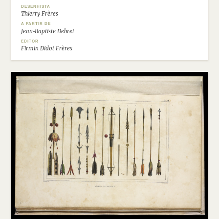
DESENHISTA
Thierry Frères
A PARTIR DE
Jean-Baptiste Debret
EDITOR
Firmin Didot Frères