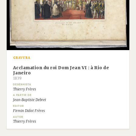
GRAVURA
Acclamation du roi Dom Jean VI : à Rio de
Janeiro
1839
DESENHISTA
Thierry Frères
A PARTIR DE
Jean-Baptiste Debret
EDITOR
Firmin Didot Frères
AUTOR
Thierry Frères