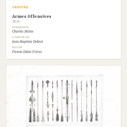
GRAVURA
Armes Offensives
1834
DESENHISTA
Charles Motte
A PARTIR DE
Jean-Baptiste Debret
EDITOR
Firmin Didot Frères