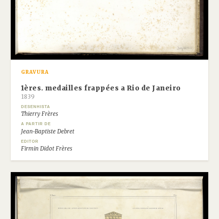
GRAVURA
1ères. medailles frappées a Rio de Janeiro
1839
DESENHISTA
Thierry Frères
A PARTIR DE
Jean-Baptiste Debret
EDITOR
Firmin Didot Frères