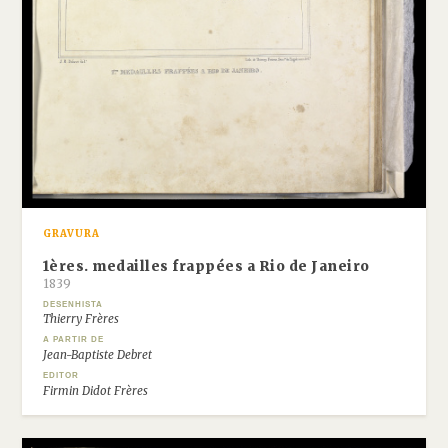
GRAVURA
1ères. medailles frappées a Rio de Janeiro
1839
DESENHISTA
Thierry Frères
A PARTIR DE
Jean-Baptiste Debret
EDITOR
Firmin Didot Frères